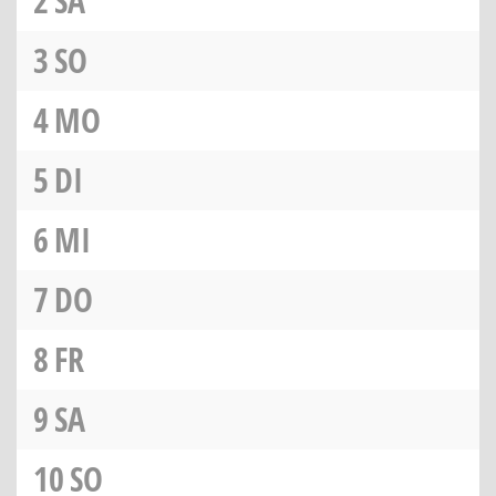
2
SA
3
SO
4
MO
5
DI
6
MI
7
DO
8
FR
9
SA
10
SO