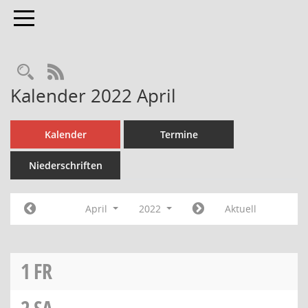
Toggle navigation
Rechercheauswahl
RSS-Feed
Kalender 2022 April
Kalender
Termine
Niederschriften
April
2022
Aktuell
1
FR