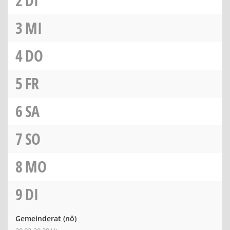
2
DI
3
MI
4
DO
5
FR
6
SA
7
SO
8
MO
9
DI
Gemeinderat
(nö)