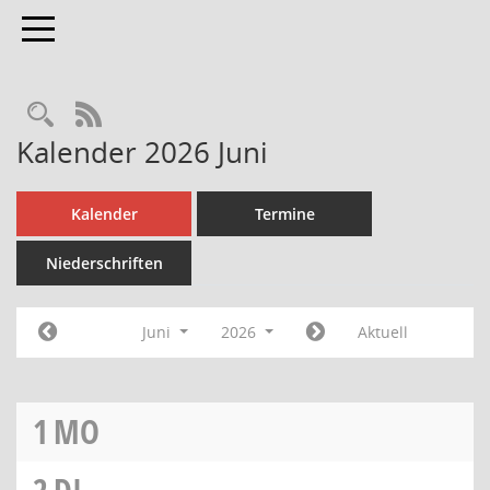
Toggle navigation
Rechercheauswahl
RSS-Feed
Kalender 2026 Juni
Kalender
Termine
Niederschriften
Juni
2026
Aktuell
1
MO