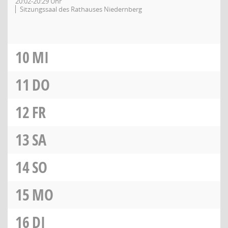
20:02-20:29 Uhr
Sitzungssaal des Rathauses Niedernberg
10
MI
11
DO
12
FR
13
SA
14
SO
15
MO
16
DI